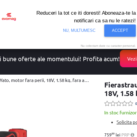
Reduceri la tot ce iti doresti! Aboneaza-te la
notificari ca sa nu le ratezi!
onditionat
Noutati
Oferte
Resigilate
Solutii de 
NU, MULTUMESC
ACCEPT
Nu colectam date cu caracter personal.
i bune oferte ale momentului! Profita acum!
Vezi
tor fara perii, 18V, 1.58 kg, fara acumulatori si incarcator
Fierastrau
18V, 1.58 
0
In stoc furnizor
Solicita p
99
759
lei
PRP