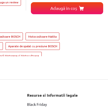
auga un review
Adaugă în coș
ositoare BOSCH
Motocositoare Makita
r
Aparate de spalat cu presiune BOSCH
orii Motosape si Motocultoare
undai
Resurse si Informatii legale
Black Friday