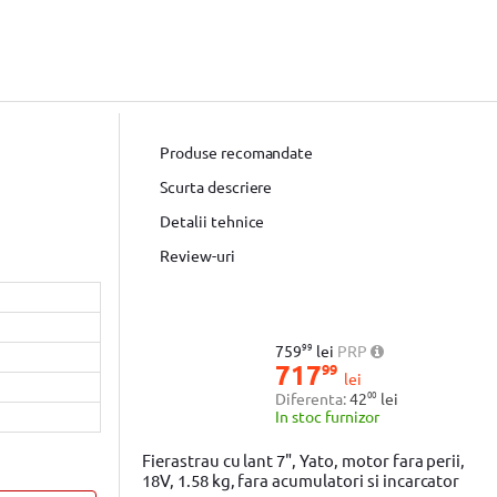
Produse recomandate
Scurta descriere
Detalii tehnice
Review-uri
99
759
lei
PRP
717
99
lei
00
Diferenta:
42
lei
In stoc furnizor
Fierastrau cu lant 7", Yato, motor fara perii,
18V, 1.58 kg, fara acumulatori si incarcator