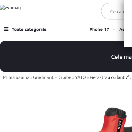
Toate categoriile
iPhone 17
Aer C
Laptopuri
Telefoane, Tablete & Accesorii
Cele ma
TV & Multimedia
Componente PC & Gaming
Prima pagina
»
Gradinarit
»
Drujbe
»
YATO
»
Fierastrau cu lant 7", Yato, mo
Calculatoare - Sisteme PC
Monitoare
Electrocasnice
Imprimante