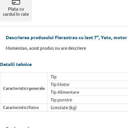
Resigilate
Plata cu
cardul în rate
Descrierea produsului Fierastrau cu lant 7", Yato, motor f
Momentan, acest produs nu are descriere
Detalii tehnice
Tip
Tip Motor
Caracteristici generale
Tip Alimentare
Tip pornire
Caracteristici fizice
Greutate (kg)