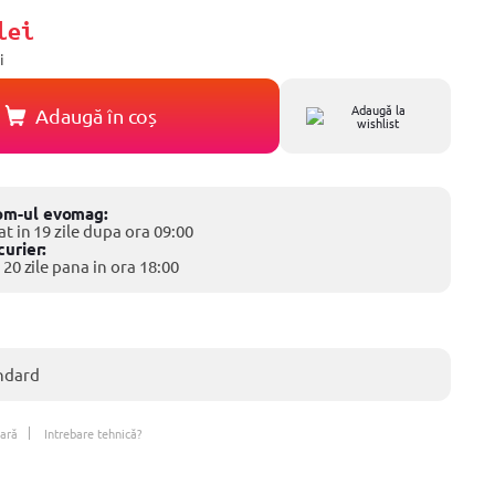
lei
i
Adaugă la
Adaugă în coș
wishlist
om-ul evomag:
at in 19 zile dupa ora 09:00
curier:
 20 zile pana in ora 18:00
ndard
ară
Intrebare tehnică?