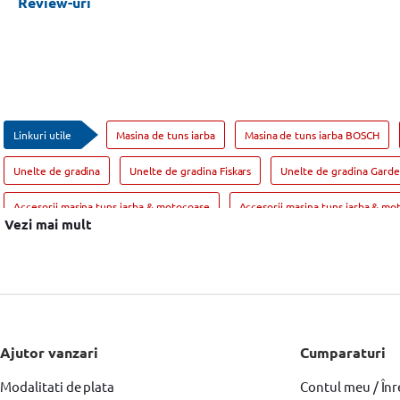
Review-uri
Linkuri utile
Masina de tuns iarba
Masina de tuns iarba BOSCH
Unelte de gradina
Unelte de gradina Fiskars
Unelte de gradina Gard
Accesorii masina tuns iarba & motocoase
Accesorii masina tuns iarba & m
Vezi mai mult
Accesorii Motosape si Motocultoare Hyundai
Motoburghiu pamant & acces
Ajutor vanzari
Cumparaturi
Modalitati de plata
Contul meu / Înr