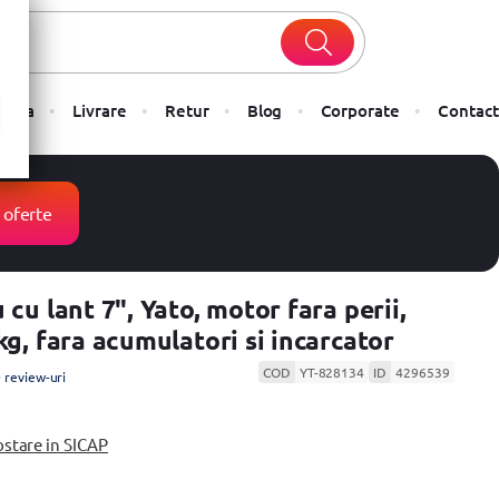
Plata
Livrare
Retur
Blog
Corporate
Contact
 oferte
 cu lant 7", Yato, motor fara perii,
kg, fara acumulatori si incarcator
COD
YT-828134
ID
4296539
 review-uri
ostare in SICAP