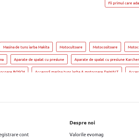
Fii primul care ad
Masina de tuns iarba Makita
Motocultoare
Motocositoare
Motoc
ena
Aparate de spalat cu presiune
Aparate de spalat cu presiune Karche
otocoase BOSCH
Accesorii masina tuns iarba & motocoase DeWALT
Acces
orii
Accesorii drujba
Accesorii drujba DeWALT
Accesorii drujba Hy
Despre noi
egistrare cont
Valorile evomag