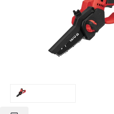
Foto & Video
Software
Retelistica
Ingrijire personala
Sport & Fitness
Bebe, Copii & Jucarii
Casa, Decoratiuni & Bricolaj
Birotica
Ceasuri
Servicii
Vouchere