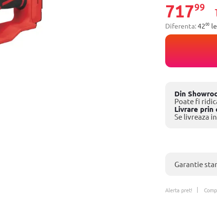
717
99
00
Diferenta:
42
le
Din Showro
Poate fi ridic
Livrare prin 
Se livreaza in
Garantie sta
Alerta pret!
Comp