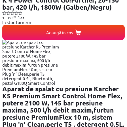
K 4 Power Control Go!Further, 20-130
bar, 420 l/h, 1800W (Galben/Negru)
99
1.353
lei
In stoc furnizor
Adaugă în coș
Aparat de spalat cu presiune Karcher
K5 Premium Smart Control Home Flex,
putere 2100 W, 145 bar presiune
maxima, 500 l/h debit maxim,furtun
presiune PremiumFlex 10 m, sistem
Plug 'n' Clean,perie T5 , detergent 0.5L,