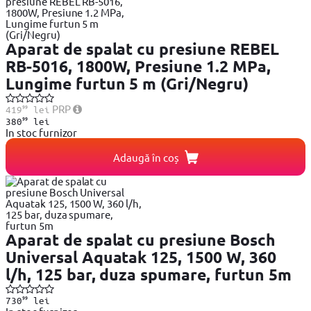
Aparat de spalat cu presiune REBEL
RB-5016, 1800W, Presiune 1.2 MPa,
Lungime furtun 5 m (Gri/Negru)
99
PRP
419
lei
99
380
lei
In stoc furnizor
Adaugă în coș
Aparat de spalat cu presiune Bosch
Universal Aquatak 125, 1500 W, 360
l/h, 125 bar, duza spumare, furtun 5m
99
730
lei