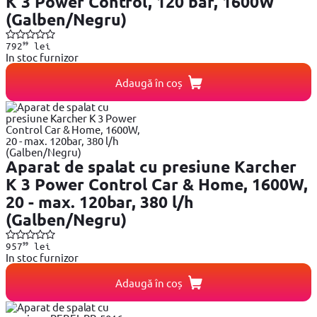
K 3 Power Control, 120 bar, 1600W
(Galben/Negru)
99
792
lei
In stoc furnizor
Adaugă în coș
Aparat de spalat cu presiune Karcher
K 3 Power Control Car & Home, 1600W,
20 - max. 120bar, 380 l/h
(Galben/Negru)
99
957
lei
In stoc furnizor
Adaugă în coș