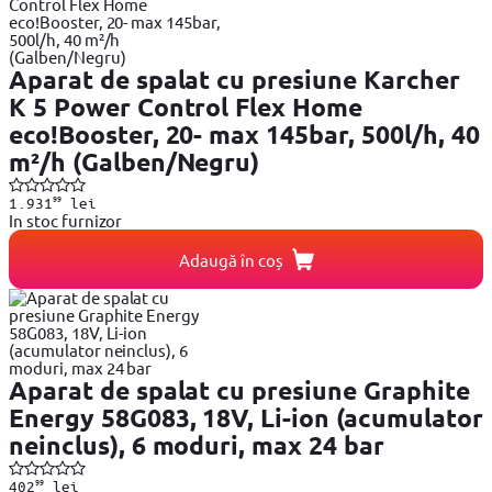
Aparat de spalat cu presiune Karcher
K 5 Power Control Flex Home
eco!Booster, 20- max 145bar, 500l/h, 40
m²/h (Galben/Negru)
99
1.931
lei
In stoc furnizor
Adaugă în coș
Aparat de spalat cu presiune Graphite
Energy 58G083, 18V, Li-ion (acumulator
neinclus), 6 moduri, max 24 bar
99
402
lei