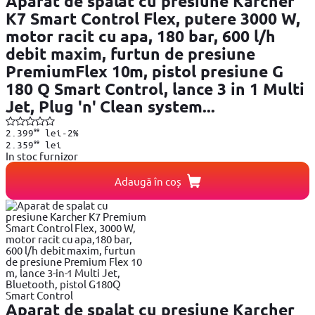
Aparat de spalat cu presiune Karcher
K7 Smart Control Flex, putere 3000 W,
motor racit cu apa, 180 bar, 600 l/h
debit maxim, furtun de presiune
PremiumFlex 10m, pistol presiune G
180 Q Smart Control, lance 3 in 1 Multi
Jet, Plug 'n' Clean system...
99
2.399
lei
-2%
99
2.359
lei
In stoc furnizor
Adaugă în coș
Aparat de spalat cu presiune Karcher