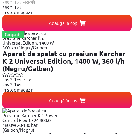
99
PRP
399
lei
99
299
lei
In stoc magazin
Adaugă în coș
Campanie!
Aparat de spalat cu presiune Karcher
K 2 Universal Edition, 1400 W, 360 l/h
(Negru/Galben)
99
399
lei
-13%
99
349
lei
In stoc magazin
Adaugă în coș