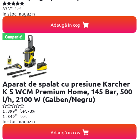
99
833
lei
In stoc magazin
Adaugă în coș
Campanie!
Aparat de spalat cu presiune Karcher
K 5 WCM Premium Home, 145 Bar, 500
l/h, 2100 W (Galben/Negru)
99
1.899
lei
-3%
99
1.849
lei
In stoc magazin
Adaugă în coș