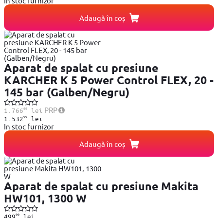
In stoc furnizor
Adaugă în coș
Aparat de spalat cu presiune
KARCHER K 5 Power Control FLEX, 20 -
145 bar (Galben/Negru)
99
PRP
1.766
lei
99
1.532
lei
In stoc furnizor
Adaugă în coș
Aparat de spalat cu presiune Makita
HW101, 1300 W
99
499
lei