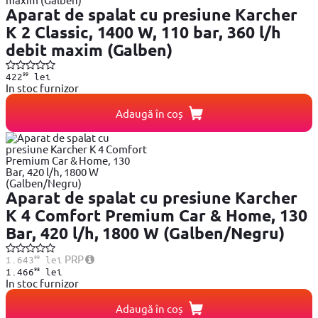
Aparat de spalat cu presiune Karcher
K 2 Classic, 1400 W, 110 bar, 360 l/h
debit maxim (Galben)
99
422
lei
In stoc furnizor
Adaugă în coș
Aparat de spalat cu presiune Karcher
K 4 Comfort Premium Car & Home, 130
Bar, 420 l/h, 1800 W (Galben/Negru)
99
PRP
1.643
lei
98
1.466
lei
In stoc furnizor
Adaugă în coș