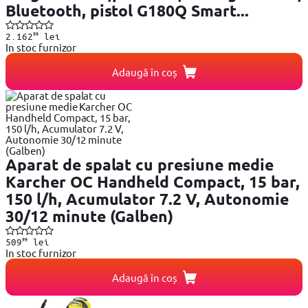
Bluetooth, pistol G180Q Smart...
99
2.162
lei
In stoc furnizor
Adaugă în coș
Aparat de spalat cu presiune medie
Karcher OC Handheld Compact, 15 bar,
150 l/h, Acumulator 7.2 V, Autonomie
30/12 minute (Galben)
99
509
lei
In stoc furnizor
Adaugă în coș