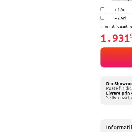
+ 1 An
+ 2 Ani
Informatii garantii 
1.931
Din Showro
Poate fi ridic
Livrare prin 
Se livreaza in
Informatii