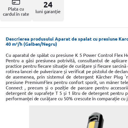
Resigilate
24
Plata cu
luni garanție
cardul în rate
Descrierea produsului Aparat de spalat cu presiune Kar
40 m²/h (Galben/Negru)
Cu aparatul de spălat cu presiune K 5 Power Control Flex Hom
Pentru a găsi presiunea potrivită, consultantul de aplicare
practice pentru fiecare situație de curățare și fiecare sarcin
rotirea lancei de pulverizare și verificat pe pistolul de de
de asemenea, prin sistemul de detergent Kärcher Plug 'n'
presiune PremiumFlex pentru confort sporit, un mâner telesc
Connect , precum și o poziție de parcare pentru accesori
detergent de suprafețe T 5 și 1 litru de detergent pentru pi
performanței de curățare cu 50% crescute în comparație cu je