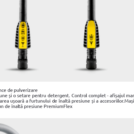
ance de pulverizare
iune și o setare pentru detergent. Control complet - afișajul ma
rea ușoară a furtunului de înaltă presiune și a accesoriilor.Maș
un de înaltă presiune PremiumFlex