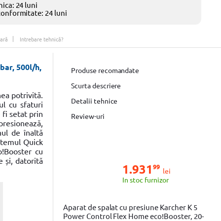
ica: 24 luni
conformitate: 24 luni
ară
Intrebare tehnică?
ar, 500l/h,
Produse recomandate
Scurta descriere
ea potrivită.
Detalii tehnice
ul cu sfaturi
fi setat prin
Review-uri
mpresionează,
ul de înaltă
istemul Quick
o!Booster cu
 și, datorită
1.931
99
lei
In stoc furnizor
Aparat de spalat cu presiune Karcher K 5
Power Control Flex Home eco!Booster, 20-