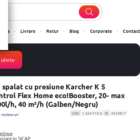
Plata
Livrare
Retur
Blog
Corporate
Contact
 oferte
 spalat cu presiune Karcher K 5
trol Flex Home eco!Booster, 20- max
00l/h, 40 m²/h (Galben/Negru)
COD
1.324-710.0
ID
4229817
 review-uri
extinse
ostare in SICAP