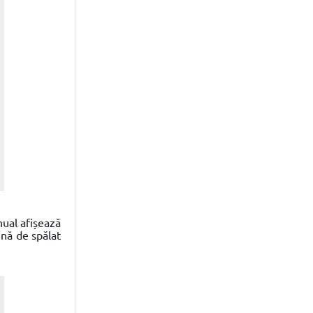
nual afișează
ină de spălat