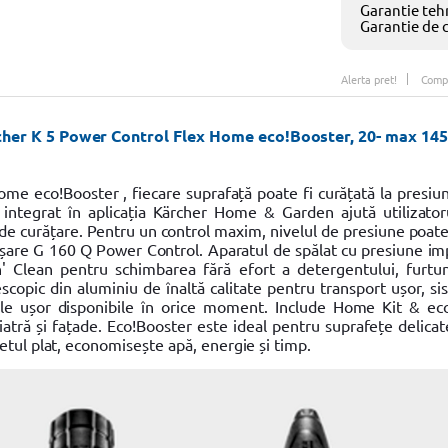
Garantie tehn
Garantie de 
Alerta pret!
Comp
cher K 5 Power Control Flex Home eco!Booster, 20- max 145b
e eco!Booster , fiecare suprafață poate fi curățată la presiun
 integrat în aplicația Kärcher Home & Garden ajută utilizator
ă de curățare. Pentru un control maxim, nivelul de presiune poate 
clanșare G 160 Q Power Control. Aparatul de spălat cu presiune i
 Clean pentru schimbarea fără efort a detergentului, furtun
opic din aluminiu de înaltă calitate pentru transport ușor, s
ile ușor disponibile în orice moment. Include Home Kit & ec
atră și fațade. Eco!Booster este ideal pentru suprafețe delicate
tul plat, economisește apă, energie și timp.