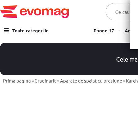
Toate categoriile
iPhone 17
Aer C
Laptopuri
Telefoane, Tablete & Accesorii
Cele ma
TV & Multimedia
Componente PC & Gaming
Prima pagina
»
Gradinarit
»
Aparate de spalat cu presiune
»
Karch
Calculatoare - Sisteme PC
Monitoare
Electrocasnice
Imprimante