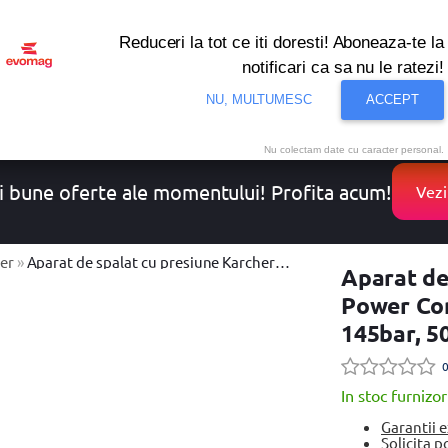
Reduceri la tot ce iti doresti! Aboneaza-te la
notificari ca sa nu le ratezi!
onditionat
Noutati
Oferte
Resigilate
Solutii de 
NU, MULTUMESC
ACCEPT
Nu colectam date cu caracter personal.
i bune oferte ale momentului! Profita acum!
Vezi
er
»
Aparat de spalat cu presiune Karcher K 5 Power Control Flex Home eco!Booster, 20- max 145bar, 500l/h, 40 m²/h (Galben/Negru)
Aparat de
Power Con
145bar, 5
0
In stoc furnizor
Garantii 
Solicita p