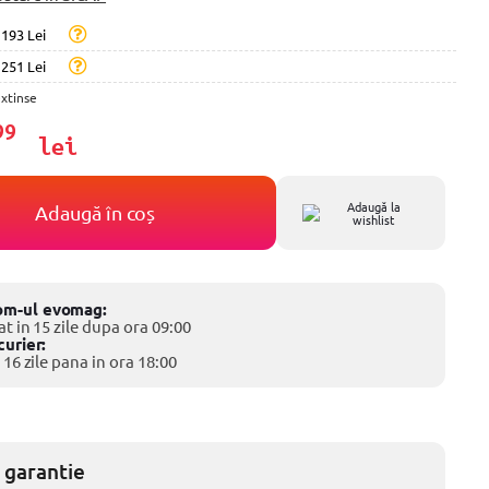
193 Lei
251 Lei
extinse
99
lei
Adaugă la
Adaugă în coș
wishlist
om-ul evomag:
at in 15 zile dupa ora 09:00
curier:
 16 zile pana in ora 18:00
 garantie