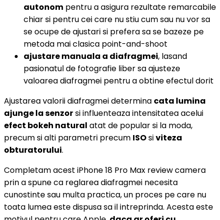
autonom
pentru a asigura rezultate remarcabile
chiar si pentru cei care nu stiu cum sau nu vor sa
se ocupe de ajustari si prefera sa se bazeze pe
metoda mai clasica point-and-shoot
ajustare manuala a diafragmei
, lasand
pasionatul de fotografie liber sa ajusteze
valoarea diafragmei pentru a obtine efectul dorit
Ajustarea valorii diafragmei determina
cata lumina
ajunge la senzor
si influenteaza intensitatea acelui
efect bokeh natural
atat de popular si la moda,
precum si alti parametri precum
ISO
si
viteza
obturatorului
.
Completam acest iPhone 18 Pro Max review camera
prin a spune ca reglarea diafragmei necesita
cunostinte sau multa practica, un proces pe care nu
toata lumea este dispusa sa il intreprinda. Acesta este
motivul pentru care Apple,
daca ar oferi cu