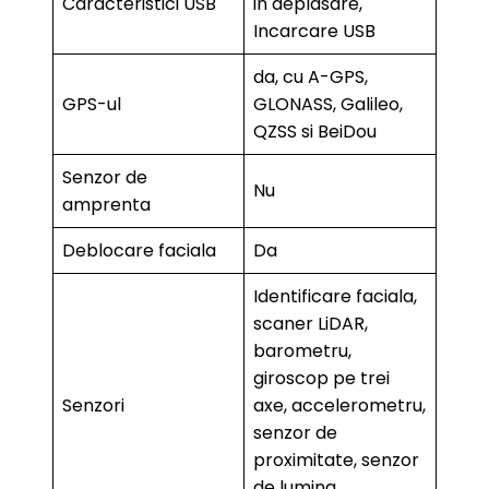
Caracteristici USB
in deplasare,
Incarcare USB
da, cu A-GPS,
GPS-ul
GLONASS, Galileo,
QZSS si BeiDou
Senzor de
Nu
amprenta
Deblocare faciala
Da
Identificare faciala,
scaner LiDAR,
barometru,
giroscop pe trei
Senzori
axe, accelerometru,
senzor de
proximitate, senzor
de lumina