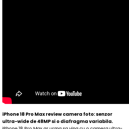
iPhone 18 Pro Max review camera foto: senzor
ultra-wide de 48MP si o diafragma variabila.
iPhone 18 Pro Max ar urma sa vina cu o camera ultra-