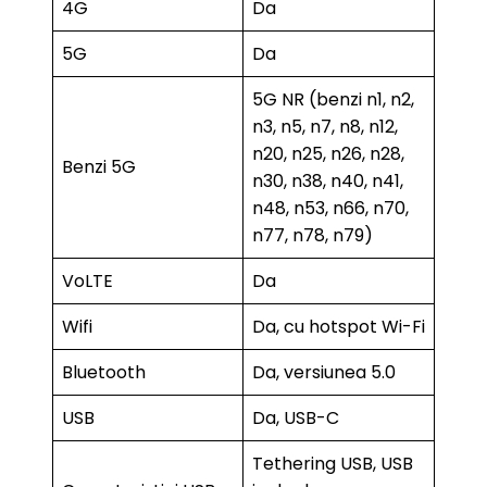
4G
Da
5G
Da
5G NR (benzi n1, n2,
n3, n5, n7, n8, n12,
n20, n25, n26, n28,
Benzi 5G
n30, n38, n40, n41,
n48, n53, n66, n70,
n77, n78, n79)
VoLTE
Da
Wifi
Da, cu hotspot Wi-Fi
Bluetooth
Da, versiunea 5.0
USB
Da, USB-C
Tethering USB, USB