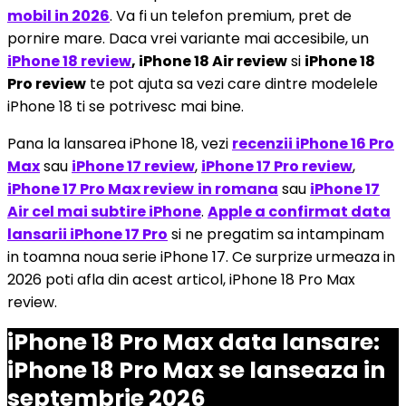
mobil in 2026
. Va fi un telefon premium, pret de
pornire mare. Daca vrei variante mai accesibile, un
iPhone 18 review
, iPhone 18 Air review
si
iPhone 18
Pro review
te pot ajuta sa vezi care dintre modelele
iPhone 18 ti se potrivesc mai bine.
Pana la lansarea iPhone 18, vezi
recenzii iPhone 16 Pro
Max
sau
iPhone 17 review
,
iPhone 17 Pro review
,
iPhone 17 Pro Max review
in romana
sau
iPhone 17
Air cel mai subtire iPhone
.
Apple a confirmat data
lansarii iPhone 17 Pro
si ne pregatim sa intampinam
in toamna noua serie iPhone 17. Ce surprize urmeaza in
2026 poti afla din acest articol, iPhone 18 Pro Max
review.
iPhone 18 Pro Max data lansare:
iPhone 18 Pro Max se lanseaza in
septembrie 2026