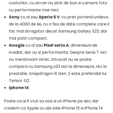
costurilor, cu ecran nu atat de bun si camere foto
cu performante mai mici.
Sony
cu al sau
Xperia 5 V
: cu pret pornind undeva
de la 4000 de lei, cu o fisa de date complete care il
fac mai atragator decat Samsung Galaxy S23, dar
mai putin compact.
Google
cu al sau
Pixel seria A
: dimensiuni de
invidiat, dar nu si performanta. Despre Seria 7 nici
nu mentionam nimic, intrucat nu se poate
compara cu Samsung s23 nici la dimensiuni, nici la
prestatie. Snapdragon 8 Gen. 2 este preferabil lui
Tensor G2.
Iphone 14
Poate ca ai fi vrut sa vezi si un iPhone pe aici, dar
credem ca Apple cu ale sale iPhone 15 si iPhone 14