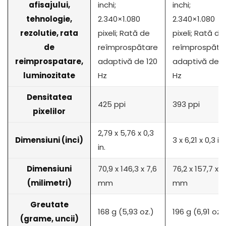
afisajului,
inchi;
inchi;
tehnologie,
2.340×1.080
2.340×1.080
rezolutie, rata
pixeli; Rată de
pixeli; Rată de
de
reîmprospătare
reîmprospăta
reimprospatare,
adaptivă de 120
adaptivă de 1
luminozitate
Hz
Hz
Densitatea
425 ppi
393 ppi
pixelilor
2,79 x 5,76 x 0,3
Dimensiuni (inci)
3 x 6,21 x 0,3 in.
in.
Dimensiuni
70,9 x 146,3 x 7,6
76,2 x 157,7 x 7
(milimetri)
mm
mm
Greutate
168 g (5,93 oz.)
196 g (6,91 oz.)
(grame, uncii)