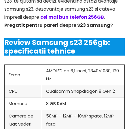
s23, te ajutam sa decizi, evidentiind astazi avantaje
samsung s23, dezavantaje samsung s23 si cateva
impresii despre
cel mai bun telefon 256GB
.
Pregatit pentru pareri despre S23 Samsung
?
Review Samsung s23 256gb:
specificatii tehnice
AMOLED de 6,1 inchi, 2340×1080, 120
Ecran
Hz
CPU
Qualcomm Snapdragon 8 Gen 2
Memorie
8 GB RAM
Camere de
50MP + 12MP + 10MP spate, 12MP
luat vederi
fata