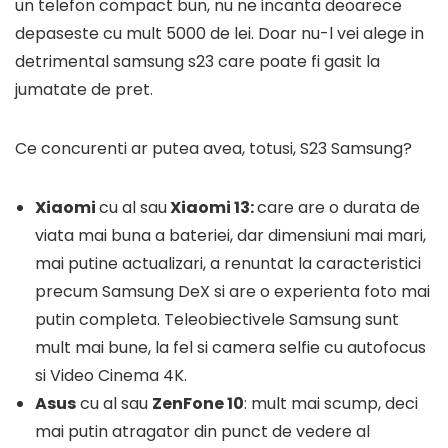
un telefon compact bun, nu ne incanta deoarece
depaseste cu mult 5000 de lei. Doar nu-l vei alege in
detrimental samsung s23 care poate fi gasit la
jumatate de pret.
Ce concurenti ar putea avea, totusi, S23 Samsung?
Xiaomi
cu al sau
Xiaomi 13:
care are o durata de
viata mai buna a bateriei, dar dimensiuni mai mari,
mai putine actualizari, a renuntat la caracteristici
precum Samsung DeX si are o experienta foto mai
putin completa. Teleobiectivele Samsung sunt
mult mai bune, la fel si camera selfie cu autofocus
si Video Cinema 4K.
Asus
cu al sau
ZenFone 10
: mult mai scump, deci
mai putin atragator din punct de vedere al