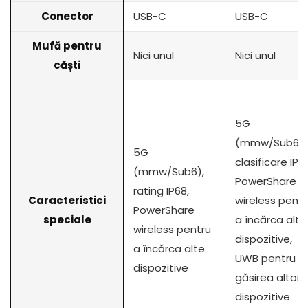
Conector
USB-C
USB-C
Mufă pentru
Nici unul
Nici unul
căști
5G
(mmw/Sub6),
5G
clasificare IP6
(mmw/Sub6),
PowerShare
rating IP68,
Caracteristici
wireless pentr
PowerShare
speciale
a încărca alte
wireless pentru
dispozitive,
a încărca alte
UWB pentru
dispozitive
găsirea altor
dispozitive