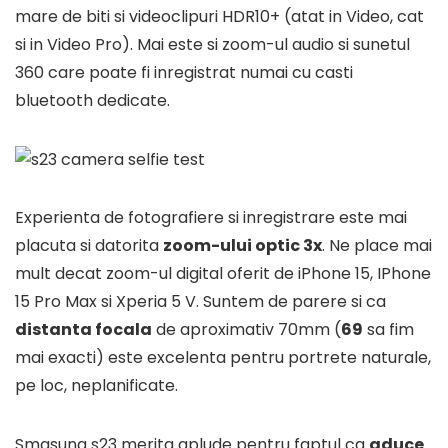
mare de biti si videoclipuri HDR10+ (atat in Video, cat
si in Video Pro). Mai este si zoom-ul audio si sunetul
360 care poate fi inregistrat numai cu casti
bluetooth dedicate.
Experienta de fotografiere si inregistrare este mai
placuta si datorita
zoom-ului optic 3x
. Ne place mai
mult decat zoom-ul digital oferit de iPhone 15, IPhone
15 Pro Max si Xperia 5 V. Suntem de parere si ca
distanta focala
de aproximativ 70mm (
69
sa fim
mai exacti) este excelenta pentru portrete naturale,
pe loc, neplanificate.
Smasung s23 merita aplude pentru faptul ca
aduce