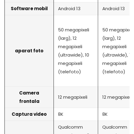
Software mobil
Android 13
Android 13
50 megapixeli
50 megapixeli
(larg), 12
(larg), 12
megapixeli
megapixeli
aparat foto
(ultrawide), 10
(ultrawide), 10
megapixeli
megapixeli
(telefoto)
(telefoto)
Camera
12 megapixeli
12 megapixeli
frontala
Captura video
8K
8K
Qualcomm
Qualcomm