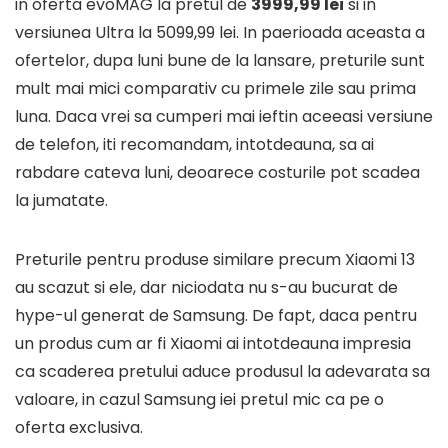
in oferta evoMAG la pretul de
3999,99 lei
si in
versiunea Ultra la 5099,99 lei. In paerioada aceasta a
ofertelor, dupa luni bune de la lansare, preturile sunt
mult mai mici comparativ cu primele zile sau prima
luna. Daca vrei sa cumperi mai ieftin aceeasi versiune
de telefon, iti recomandam, intotdeauna, sa ai
rabdare cateva luni, deoarece costurile pot scadea
la jumatate.
Preturile pentru produse similare precum Xiaomi 13
au scazut si ele, dar niciodata nu s-au bucurat de
hype-ul generat de Samsung. De fapt, daca pentru
un produs cum ar fi Xiaomi ai intotdeauna impresia
ca scaderea pretului aduce produsul la adevarata sa
valoare, in cazul Samsung iei pretul mic ca pe o
oferta exclusiva.