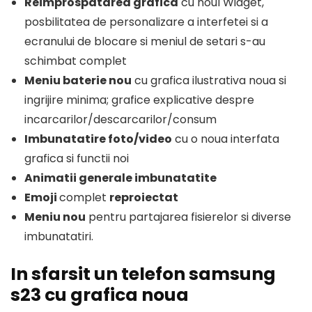
Reimprospatarea grafica
cu noul Widget,
posbilitatea de personalizare a interfetei si a
ecranului de blocare si meniul de setari s-au
schimbat complet
Meniu baterie nou
cu grafica ilustrativa noua si
ingrijire minima; grafice explicative despre
incarcarilor/descarcarilor/consum
Imbunatatire foto/video
cu o noua interfata
grafica si functii noi
Animatii generale imbunatatite
Emoji
complet
reproiectat
Meniu nou
pentru partajarea fisierelor si diverse
imbunatatiri.
In sfarsit un telefon samsung
s23 cu grafica noua