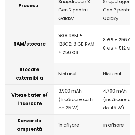
Snapdragon 8
Snapdragon 8
Procesor
Gen 2 pentru
Gen 2 pentru
Galaxy
Galaxy
8GB RAM +
8 GB + 256 GB
RAM/stocare
128GB; 8 GB RAM
8 GB + 512 GB
+ 256 GB
Stocare
Nici unul
Nici unul
extensibila
3.900 mAh
4.700 mAh
Viteze baterie/
(încărcare cu fir
(încărcare cu f
încărcare
de 25 W)
de 45 W)
Senzor de
În afișare
În afișare
amprentă