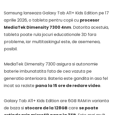
Samsung lanseaza Galaxy Tab A11+ Kids Edition pe 17
aprilie 2026, o tableta pentru copii cu
procesor
MediaTek Dimensity 7300 4nm
. Datorita acestuia,
tableta poate rula jocuri educationale 3D fara
probleme, iar multitaskingul este, de asemenea,
posibil.
MediaTek Dimensity 7300 asigura si autonomie
baterie imbunatatita fata de cea vazuta pe
generatia anterioara. Bateria este gandita in asa fel
incat sa reziste
pana la 15 ore de redare video
.
Galaxy Tab A11+ Kids Edition are 6GB RAM in varianta
de baza si
stocare de la 128GB
care
se poate