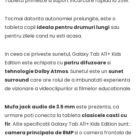
Tableta primeste si suport incarcare rapida la 25W.
Tocmai datorita autonomiei prelungite, este o
tableta copii
ideala pentru drumuri lungi
sau
pentru zilele cand nu esti acasa.
In ceea ce priveste sunetul, Galaxy Tab A11+ Kids
Edition este echipata cu
patru difuzoare
si
tehnologie Dolby Atmos
. Sunetul este un
sunet
surround
care are rolul de a imbunatati experienta
de vizionare a videoclipurilor si filmelor educationale.
Mufa jack audio de 3.5 mm
este prezenta, ca
urmare poti conecta la tableta
clasicele casti cu
fir
. Alte specificatii Galaxy Tab A11+ Kids Edition sunt:
camera principala de 8MP
si o camera frontala de