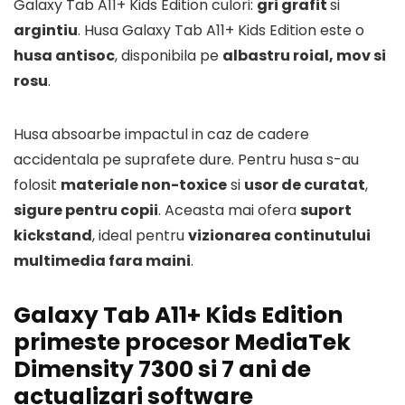
Galaxy Tab A11+ Kids Edition culori:
gri grafit
si
argintiu
. Husa Galaxy Tab A11+ Kids Edition este o
husa antisoc
, disponibila pe
albastru roial, mov si
rosu
.
Husa absoarbe impactul in caz de cadere
accidentala pe suprafete dure. Pentru husa s-au
folosit
materiale non-toxice
si
usor de curatat
,
sigure pentru copii
. Aceasta mai ofera
suport
kickstand
, ideal pentru
vizionarea continutului
multimedia fara maini
.
Galaxy Tab A11+ Kids Edition
primeste procesor MediaTek
Dimensity 7300 si 7 ani de
actualizari software