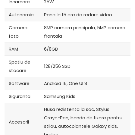
Incarcare
25W
Autonomie
Pana la 15 ore de redare video
Camera
8MP camera principala, 5MP camera
foto
frontala
RAM
6/8GB
Spatiu de
128/256 SSD
stocare
Software
Android 16, One UI 8
Siguranta
Samsung Kids
Husa rezistenta la soc, Stylus
Crayo-Pen, banda de fixare pentru
Accesorii
stilou, autocolantele Galaxy Kids,
breloc