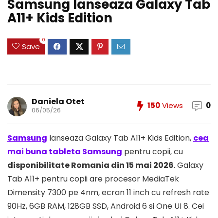
Samsung lanseaza Galaxy Tab
A11+ Kids Edition
0
Save
Daniela Otet
150
Views
0
06/05/26
Samsung
lanseaza Galaxy Tab A11+ Kids Edition,
cea
mai buna tableta Samsung
pentru copii, cu
disponibilitate Romania din 15 mai 2026
. Galaxy
Tab A11+ pentru copii are procesor MediaTek
Dimensity 7300 pe 4nm, ecran 11 inch cu refresh rate
90Hz, 6GB RAM, 128GB SSD, Android 6 si One UI 8. Cei