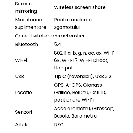
Screen
Wireless screen share
mirroring
Microfoane
Pentru anularea
suplimentare
zgomotului
Conectivitate si caracteristici
Bluetooth
5.4
802.11 a, b, g, n, ac, ax, Wi-Fi
Wi-Fi
6E, Wi-Fi 7; Wi-Fi Direct,
Hotspot
USB
Tip C (reversibil), USB 3.2
GPS, A-GPS, Glonass,
Locatie
Galileo, BeiDou, Cell ID,
pozitionare Wi-Fi
Accelerometru, Giroscop,
Senzori
Busola, Barometru
Altele
NFC