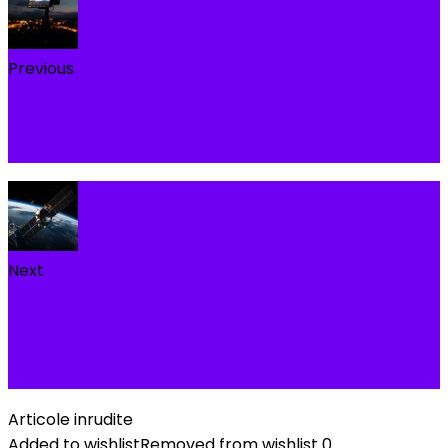
Previous
Review google pixel 8a: primele pareri in
romana despre noul smartphone de la
Google
Next
Google pixel 9 vs pixel 9 pro: diferente si
asemanari posibile, specificatii tehnice,
display, design, baterie, camera foto si
performanta
Articole inrudite
Added to wishlist
Removed from wishlist
0