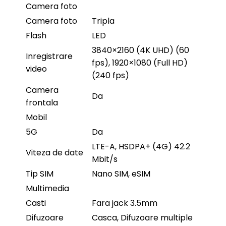
Camera foto
Camera foto
Tripla
Flash
LED
3840×2160 (4K UHD) (60
Inregistrare
fps), 1920×1080 (Full HD)
video
(240 fps)
Camera
Da
frontala
Mobil
5G
Da
LTE-A, HSDPA+ (4G) 42.2
Viteza de date
Mbit/s
Tip SIM
Nano SIM, eSIM
Multimedia
Casti
Fara jack 3.5mm
Difuzoare
Casca, Difuzoare multiple