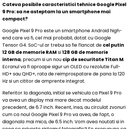
Cateva posibile caracteristici tehnice Google Pixel
9 Pro: sa ne asteptam la un smartphone mai
compact?
Google Pixel 9 Pro este un smartphone Android high-
end care va fi, cel mai probabil, dotat cu Google
Tensor G4. SoC-ul ar trebui sa fie flancat de
cel putin
12 GB de memorie RAM
si
128 GB de memorie
interna
, precum si un nou
cip de securitate Titan M
.
Ecranul va fi aproape sigur un OLED cu rezolutie Full-
HD+ sau QHD+, rata de reimprospatare de pana la 120
Hz si un cititor de amprente integrat.
Referitor la diagonala, initial se vehicula ca Pixel 9 Pro
va avea un display mai mare decat modelul
precedent, de 6.7 inch. Recent, insa, au circulat zvonuri
cum ca noul Google Pixel 9 Pro va avea, de fapt, o
diagonala mai mica, de 6.5 inch. Vom avea noutati si in
ceea ce priveste sistemul fotografic? Se presupune ca