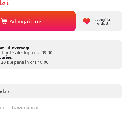
lei
Adaugă la
Adaugă în coș
wishlist
om-ul evomag:
at in 19 zile dupa ora 09:00
curier:
 20 zile pana in ora 18:00
ndard
ară
Intrebare tehnică?