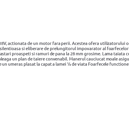
8V, actionata de un motor fara perii. Acestea ofera utilizatorului o
lentioasa si eliberare de prelungitorul impovarator al foarfecelor 
 lastari proaspeti si ramuri de pana la 28 mm grosime. Lama taiata c
 aleaga un plan de taiere convenabil. Manerul cauciucat moale asigu
 de un umeras plasat la capat a lamei ¼ de viata Foarfecele function