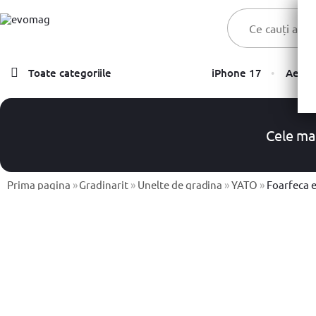
Toate categoriile
iPhone 17
Aer C
Laptopuri
Telefoane, Tablete & Accesorii
Cele ma
TV & Multimedia
Prima pagina
Componente PC & Gaming
»
Gradinarit
»
Unelte de gradina
»
YATO
»
Foarfeca electrica
Calculatoare - Sisteme PC
Monitoare
Electrocasnice
Imprimante