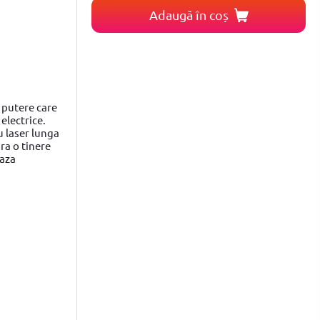
Adaugă în coș
 putere care
electrice.
u laser lunga
ra o tinere
eaza