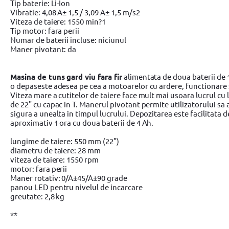
Tip baterie: Li-Ion
Vibratie: 4,08 A± 1,5 / 3,09 A± 1,5 m/s2
Viteza de taiere: 1550 min?1
Tip motor: fara perii
Numar de baterii incluse: niciunul
Maner pivotant: da
Masina de tuns gard viu fara fir
alimentata de doua baterii de 1
o depaseste adesea pe cea a motoarelor cu ardere, functionare si
Viteza mare a cutitelor de taiere face mult mai usoara lucrul cu
de 22" cu capac in T. Manerul pivotant permite utilizatorului sa
sigura a unealta in timpul lucrului. Depozitarea este facilitata
aproximativ 1 ora cu doua baterii de 4 Ah.
lungime de taiere: 550 mm (22")
diametru de taiere: 28 mm
viteza de taiere: 1550 rpm
motor: fara perii
Maner rotativ: 0/A±45/A±90 grade
panou LED pentru nivelul de incarcare
greutate: 2,8 kg
**