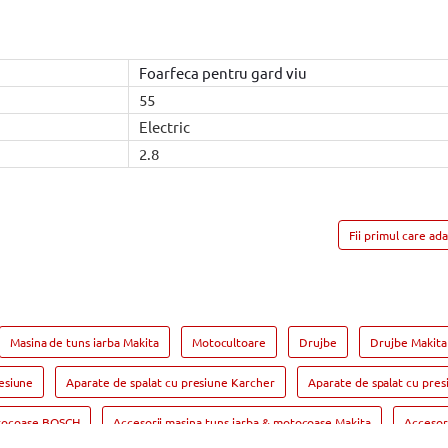
Foarfeca pentru gard viu
55
Electric
2.8
Fii primul care ad
Masina de tuns iarba Makita
Motocultoare
Drujbe
Drujbe Makita
esiune
Aparate de spalat cu presiune Karcher
Aparate de spalat cu pre
otocoase BOSCH
Accesorii masina tuns iarba & motocoase Makita
Accesor