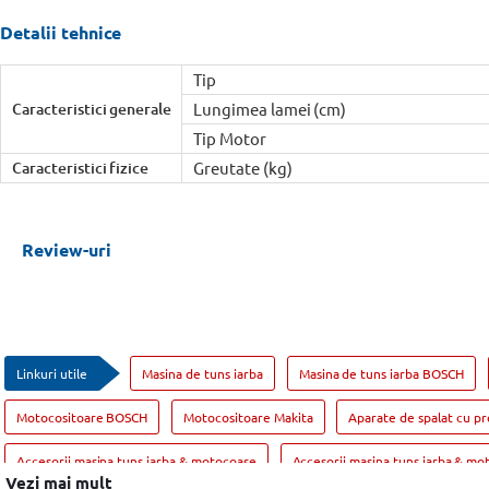
Detalii tehnice
Tip
Caracteristici generale
Lungimea lamei (cm)
Tip Motor
Caracteristici fizice
Greutate (kg)
Review-uri
Linkuri utile
Masina de tuns iarba
Masina de tuns iarba BOSCH
Motocositoare BOSCH
Motocositoare Makita
Aparate de spalat cu pr
Accesorii masina tuns iarba & motocoase
Accesorii masina tuns iarba & m
Vezi mai mult