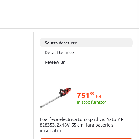
Scurta descriere
Detalii tehnice
Review-uri
751
99
lei
In stoc furnizor
Foarfeca electrica tuns gard viu Yato YT-
828353, 2x18V, 55 cm, fara baterie si
incarcator