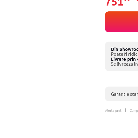
751
Din Showro
Poate fi ridic
Livrare prin 
Se livreaza in
Garantie sta
Alerta pret!
Comp