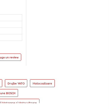
auga un review
Drujbe YATO
Motocositoare
siune BOSCH
ii Motosape si Motocultoare