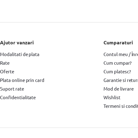
Accesorii Motosape si Motocultoare Hyundai
Motoburghiu pamant & acces
Ajutor vanzari
Cumparaturi
Modalitati de plata
Contul meu / Înr
Rate
Cum cumpar?
Oferte
Cum platesc?
Plata online prin card
Garantie si retu
Suport rate
Mod de livrare
Confidentialitate
Wishlist
Termeni si condit