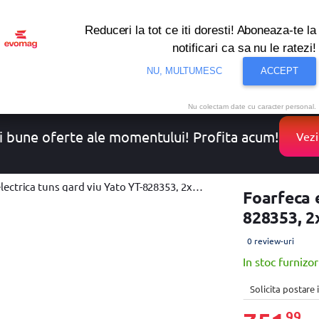
Reduceri la tot ce iti doresti! Aboneaza-te la
notificari ca sa nu le ratezi!
NU, MULTUMESC
ACCEPT
onditionat
Noutati
Oferte
Resigilate
Solutii de 
Nu colectam date cu caracter personal.
i bune oferte ale momentului! Profita acum!
Vezi
 tuns gard viu Yato YT-828353, 2x18V, 55 cm, fara baterie si incarcator
Foarfeca 
828353, 2x
0 review-uri
In stoc furnizor
Solicita postare
99