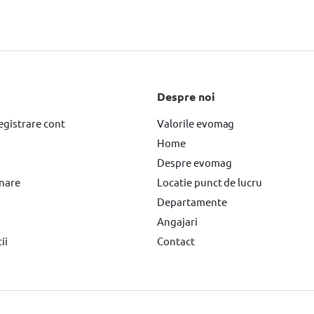
orii
Accesorii drujba
Accesorii drujba Hyundai
Accesorii drujba B
Despre noi
egistrare cont
Valorile evomag
Home
Despre evomag
rnare
Locatie punct de lucru
Departamente
Angajari
ii
Contact