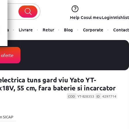
Help
Cosul meu
Login
Wishlist
Plata
Livrare
Retur
Blog
Corporate
Contact
 oferte
electrica tuns gard viu Yato YT-
18V, 55 cm, fara baterie si incarcator
COD
YT-828353
ID
4297714
 in SICAP