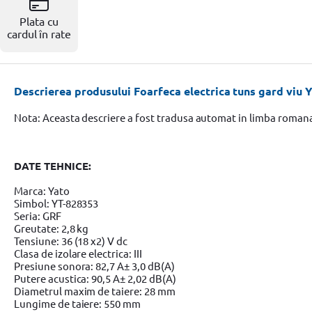
Resigilate
Plata cu
cardul în rate
Descrierea produsului Foarfeca electrica tuns gard viu Y
Nota: Aceasta descriere a fost tradusa automat in limba roman
DATE TEHNICE:
Marca: Yato
Simbol: YT-828353
Seria: GRF
Greutate: 2,8 kg
Tensiune: 36 (18 x2) V dc
Clasa de izolare electrica: III
Presiune sonora: 82,7 A± 3,0 dB(A)
Putere acustica: 90,5 A± 2,02 dB(A)
Diametrul maxim de taiere: 28 mm
Lungime de taiere: 550 mm